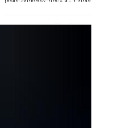
Antes de la remasterización existió la
restauración. Y antes de la restauración, la
posibilidad de volver a escuchar una obra
como si el tiempo pudiera deshacerse. Eso
representa la mezcla MAL de Revolver: no
una simple actualización tecnológica, sino
la reconstrucción de uno de los universos
musicales más extraordinarios que haya
concebido una banda de rock. En 1966, The
Beatles marcaron con Revolver el instante
en que dejaron de ser únicamente el
grupo más popular del plane