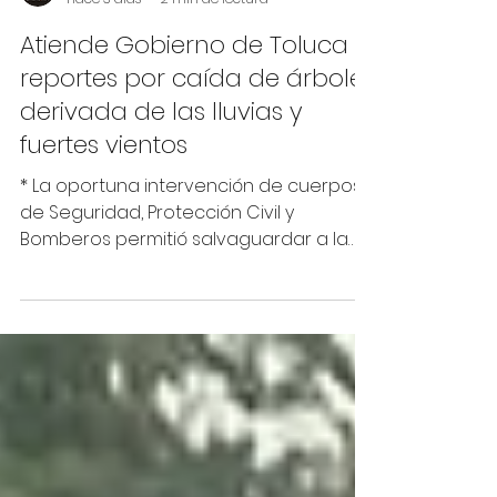
Desde la edición
hace 3 días
2 min de lectura
Atiende Gobierno de Toluca
reportes por caída de árboles
derivada de las lluvias y
fuertes vientos
* La oportuna intervención de cuerpos
de Seguridad, Protección Civil y
Bomberos permitió salvaguardar a la
población y liberar las vialidades
afectadas Toluca, Estado de México, 4
de agosto de 2026.- El Gobierno de
Toluca atendió de manera inmediata
los reportes por la caída de árboles
registrada la tarde de este martes