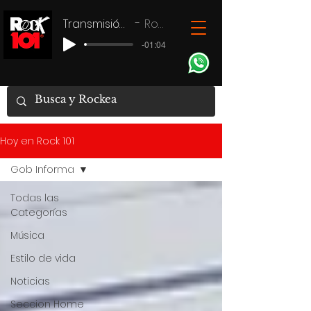
Transmisión en vivo
Rock 101
-01:04
Hoy en Rock 101
Gob Informa
Todas las
Categorías
Música
Estilo de vida
Noticias
Seccion Home