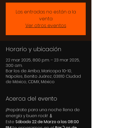
Las entradas no están a la
venta
Ver otros eventos
Horario y ubicación
22 mar 2025, 8:00 p.m. – 23 mar 2025,
3:00 a.m.
Bar los de Arriba, Maricopa 10-10,
Nápoles, Benito Juárez, 03810 Ciudad
de México, CDMX, México
Acerca del evento
¡Prepárate para una noche llena de 
energía y buen rock! 🎸
Este 
Sábado 22 de Marzo a las 08:00 
PM
 te esperamos en el 
Bar "Los de 