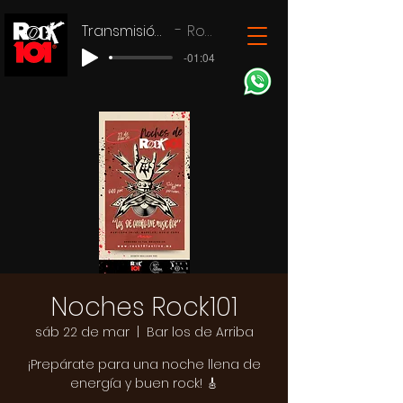
Transmisión en vivo
Rock 101
-01:04
Noches Rock101
sáb 22 de mar
  |  
Bar los de Arriba
¡Prepárate para una noche llena de
energía y buen rock! 🎸