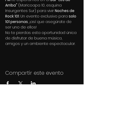
Arriba"
 (Maricoapa 10, esquina 
Insurgentes Sur) para vivir 
Noches de 
Rock 101
. Un evento exclusivo para 
solo 
101 personas
, ¡así que asegúrate de 
ser uno de ellos!
No te pierdas esta oportunidad única 
de disfrutar de buena música, 
amigos y un ambiente espectacular.
Compartir este evento
Rock
101
Newsletter
Sé el primero