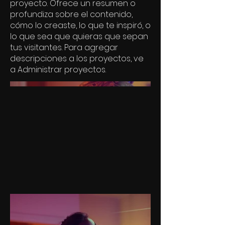
proyecto. Ofrece un resumen o
profundiza sobre el contenido,
cómo lo creaste, lo que te inspiró, o
lo que sea que quieras que sepan
tus visitantes. Para agregar
descripciones a los proyectos, ve
a Administrar proyectos.