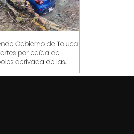
ende Gobierno de Toluca
ortes por caída de
oles derivada de las
vias y fuertes vientos