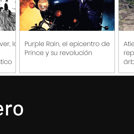
er, la
Purple Rain, el epicentro de
Ati
Prince y su revolución
rep
tico
árb
llu
ero