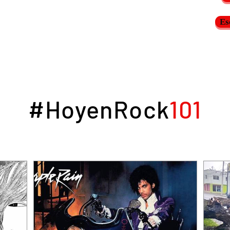
Es
#HoyenRock
101