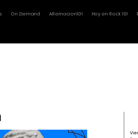
s
On Demand
Alternacion101
Hoy en Rock 101
a
Vie