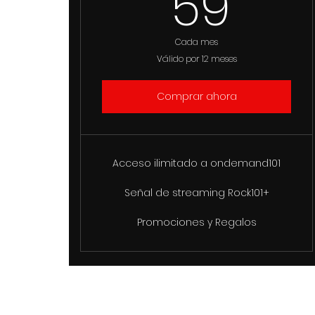
59
59
Cada mes
Válido por 12 meses
Comprar ahora
Acceso ilimitado a ondemand101
Señal de streaming Rock101+
Promociones y Regalos