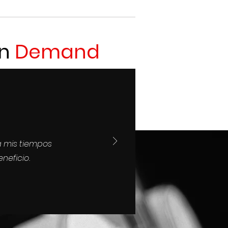
n
Demand
 mis tiempos
neficio.