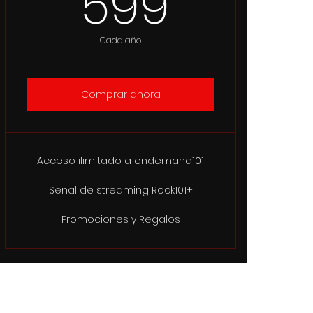
599$
599
Cada año
Comprar ahora
Acceso ilimitado a ondemand101
Señal de streaming Rock101+
Promociones y Regalos