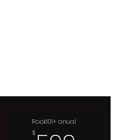
Rock101+ anual
$