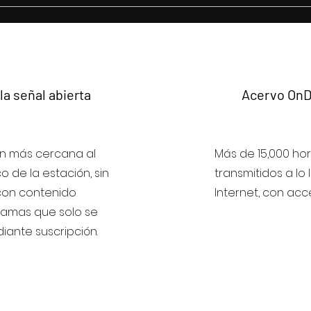
la señal abierta
Acervo On
n más cercana al
Más de 15,000 ho
co de la estación, sin
transmitidos a lo
con contenido
Internet, con acce
ramas que solo se
ante suscripción.