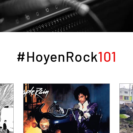
#HoyenRock
101