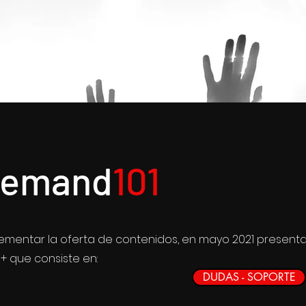
emand
101
crementar la oferta de contenidos, en mayo 2021 present
+ que consiste en:
DUDAS - SOPORTE