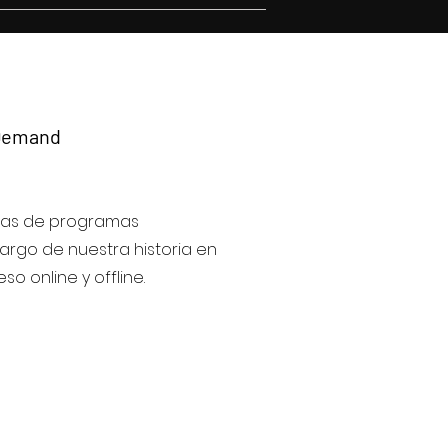
Demand
ras de programas
 largo de nuestra historia en
so online y offline.