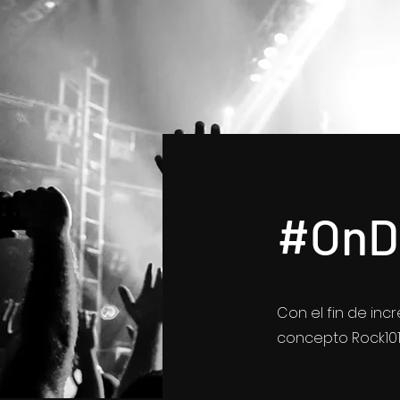
#OnD
Con el fin de in
concepto Rock101