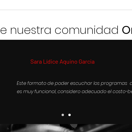
de nuestra comunidad
O
Sara Lídice Aquino Garcia
Este formato de poder escuchar los programas a
es muy funcional, considero adecuado el costo-be