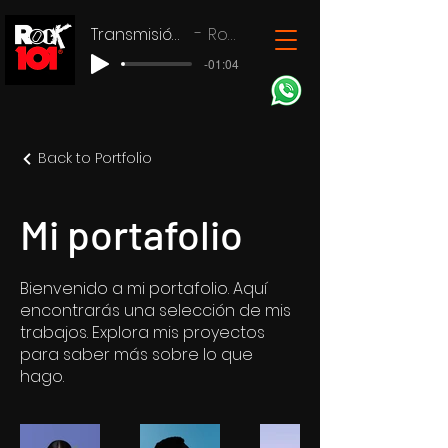
Transmisión en vivo
Rock 101
-01:04
Back to Portfolio
Mi portafolio
Bienvenido a mi portafolio. Aquí
encontrarás una selección de mis
trabajos. Explora mis proyectos
para saber más sobre lo que
hago.