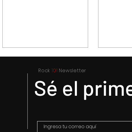
Rock
101
Newsletter
Sé el prim
LA CASTAÑEDA Y SANTA
Toluca co
SABINA: DOS LEYENDAS DEL
en solidar
ROCK MEXICANO SE
con causa
REENCUENTRAN EN LA MARAKA
2025