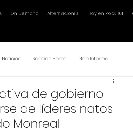
s
On Demand
Alternacion101
Hoy en Rock 101
Noticias
Seccion Home
Gob Informa
ativa de gobierno
e de líderes natos
rdo Monreal