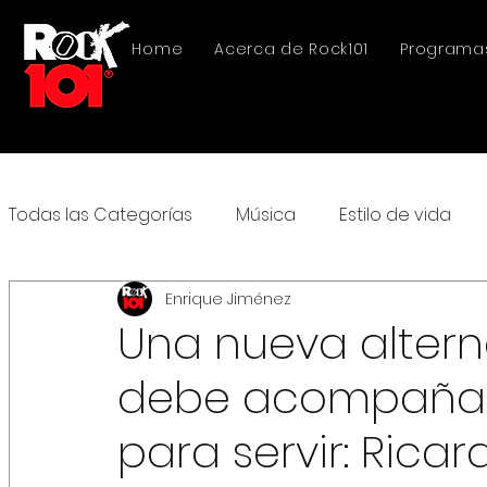
Home
Acerca de Rock101
Programa
Todas las Categorías
Música
Estilo de vida
Enrique Jiménez
Una nueva altern
debe acompañars
para servir: Rica