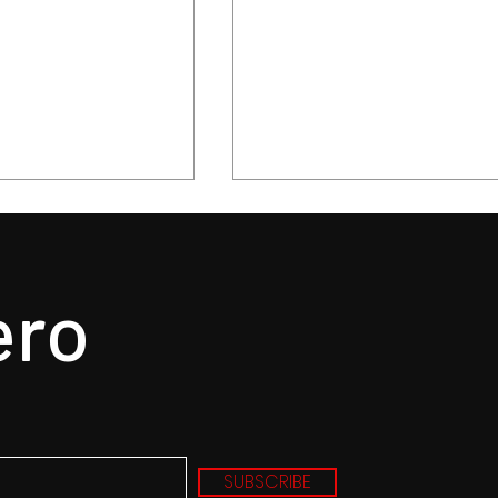
ero
nvierte la música
Siddhartha hace histori
idad: conciertos
en Toluca: una noche q
 en el Alfeñique
encendió el corazón de
SUBSCRIBE
más de 50 mil jóvenes