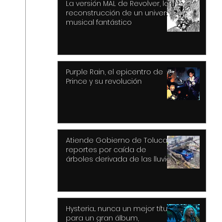
La versión MAL de Revolver, la
reconstrucción de un universo
musical fantástico
Purple Rain, el epicentro de
Prince y su revolución
Atiende Gobierno de Toluca
reportes por caída de
árboles derivada de las lluvias
y fuertes vientos
Hysteria... nunca un mejor título
para un gran álbum,