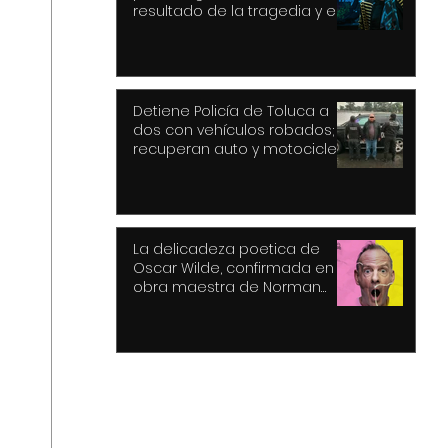
resultado de la tragedia y el
drama
Detiene Policía de Toluca a
dos con vehículos robados;
recuperan auto y motocicleta
La delicadeza poetica de
Oscar Wilde, confirmada en la
obra maestra de Norman
Cook