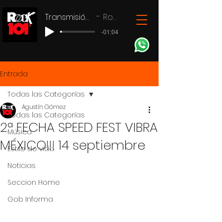
Transmisión en vivo
Rock 101
-01:04
Entrada
Todas las Categorías
Agustín Gómez
Todas las Categorías
2ª FECHA SPEED FEST VIBRA
Música
MÉXICO!!! 14 septiembre
Estilo de vida
Noticias
Seccion Home
Gob Informa