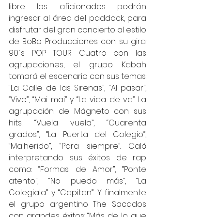
libre los aficionados podrán 
ingresar al área del paddock, para 
disfrutar del gran concierto al estilo 
de BoBo Producciones con su gira: 
90´s POP TOUR Cuatro con las 
agrupaciones, el grupo Kabah 
tomará el escenario con sus temas: 
“La Calle de las Sirenas”, “Al pasar”, 
“Vive”, “Mai mai” y “La vida de va”. La 
agrupación de Mágneto con sus 
hits: “Vuela vuela”, “Cuarenta 
grados”, “La Puerta del Colegio”, 
“Malherido”, “Para siempre”. Caló 
interpretando sus éxitos de rap 
como: “Formas de Amor”, “Ponte 
atento”, “No puedo más”, “La 
Colegiala” y “Capitan”. Y finalmente 
el grupo argentino The Sacados 
con grandes éxitos: “Más de lo que 