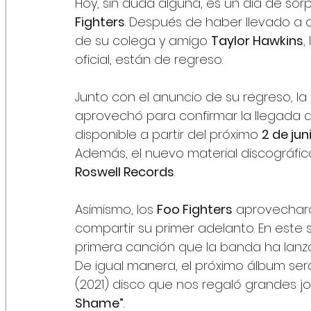
Hoy, sin duda alguna, es un día de sor
Fighters
. Después de haber llevado a c
de su colega y amigo 
Taylor Hawkins
,
oficial, están de regreso. 
Junto con el anuncio de su regreso, la
aprovechó para confirmar la llegada d
disponible a partir del próximo 
2 de jun
Además, el nuevo material discográfic
Roswell Records
. 
Asimismo, los 
Foo Fighters
 aprovechar
compartir su primer adelanto. En este s
primera canción que la banda ha lanza
De igual manera, el próximo álbum ser
(2021) disco que nos regaló grandes j
Shame”
.