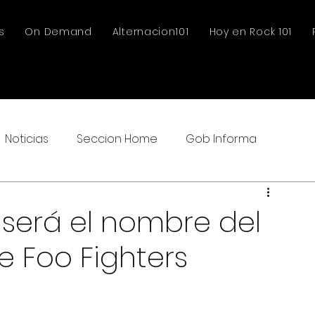
s
On Demand
Alternacion101
Hoy en Rock 101
Noticias
Seccion Home
Gob Informa
 será el nombre del
 Foo Fighters