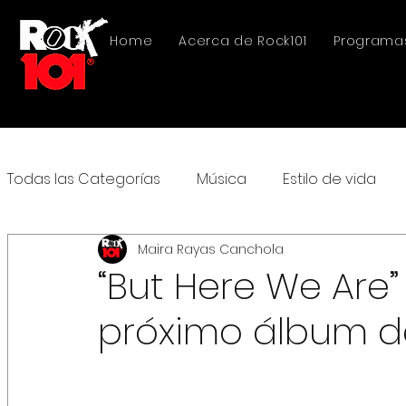
Home
Acerca de Rock101
Programa
Todas las Categorías
Música
Estilo de vida
Maira Rayas Canchola
“But Here We Are”
próximo álbum de