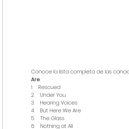
Conoce la lista completa de las canc
Are
.
1.    Rescued
2.    Under You
3.    Hearing Voices
4.    But Here We Are
5.    The Glass
6.    Nothing at All