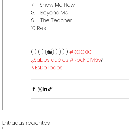
7.    Show Me How
8.    Beyond Me
9.    The Teacher 
10. Rest
( ( ( ( (📻) ) ) ) ) 
#ROCK101
¿Sabes qué es #Rock101Más
?
#EsDeTodos
Entradas recientes