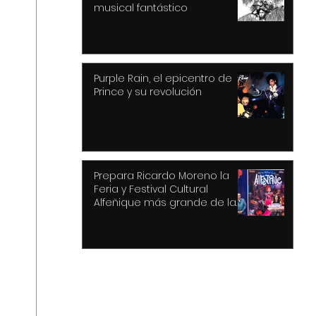
musical fantástico
Purple Rain, el epicentro de
Prince y su revolución
Prepara Ricardo Moreno la
Feria y Festival Cultural
Alfeñique más grande de la
historia de Toluca