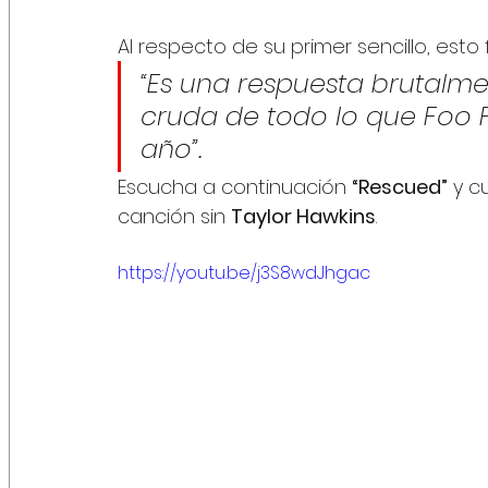
Al respecto de su primer sencillo, est
“Es una respuesta brutalm
cruda de todo lo que Foo Fi
año”.
Escucha a continuación 
“Rescued”
 y 
canción sin 
Taylor Hawkins
. 
https://youtu.be/j3S8wdJhgac