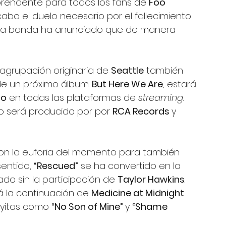
prendente para todos los fans de 
Foo 
abo el duelo necesario por el fallecimiento 
 la banda ha anunciado que de manera 
 agrupación originaria de 
Seattle
 también 
e un próximo álbum. 
But Here We Are
, estará 
io
 en todas las plataformas de 
streaming
. 
o será producido por por 
RCA Records 
y 
on la euforia del momento para también 
entido, 
“Rescued”
 se ha convertido en la 
do sin la participación de 
Taylor Hawkins
. 
á la continuación de 
Medicine at Midnight
oyitas como 
“No Son of Mine” 
y 
“Shame 