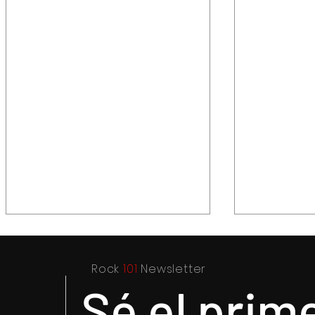
Rock
101
Newsletter
Sé el prim