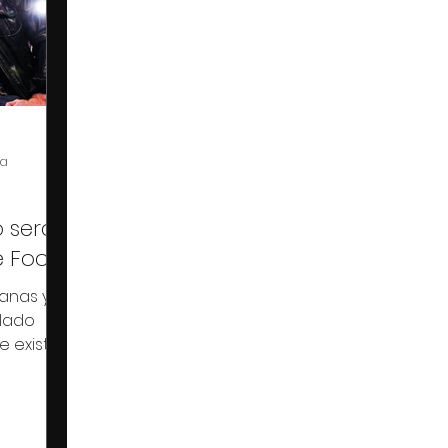
ra
 será
e Foo
anas y
lado
 existía
r