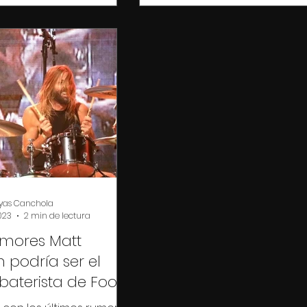
yas Canchola
023
2 min de lectura
mores Matt
podría ser el
baterista de Foo