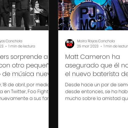
yas Canchola
Maira Rayas Canchola
23
1 min de lectura
29 mar 2023
1 min de lectu
ters sorprende a
Matt Cameron ha
 con otro pequeño
asegurado que él no
o de música nueva
el nuevo baterista d
Fighters
, 18 de abril, por medio
Desde hace un par de sem
 en Twitter, Foo Fighters
desde entonces, se ha hab
nuevamente a sus fans
mucho sobre la amistad que
queño adelanto de...
entre Matt Cameron y Taylo
Hawkins. Ante...