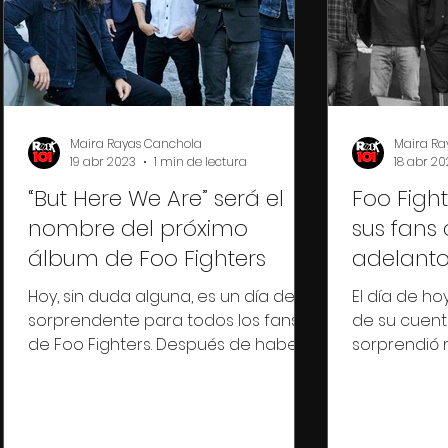
Maira Rayas Canchola
Maira Ra
19 abr 2023
1 min de lectura
18 abr 20
“But Here We Are” será el
Foo Figh
nombre del próximo
sus fans
álbum de Foo Fighters
adelant
Hoy, sin duda alguna, es un día de
El día de hoy
sorprendente para todos los fans
de su cuenta
de Foo Fighters. Después de haber
sorprendió 
llevado a cabo el duelo necesario...
con otro pe