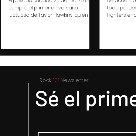
El pasado sábado 25 de marzo se
De acuerdo 
cumplió el primer aniversario
todo parece
luctuoso de Taylor Hawkins, quien
Fighters enc
fungió como baterista de los Foo
que estará s
Fighters...
Rock
101
Newsletter
Sé el prim