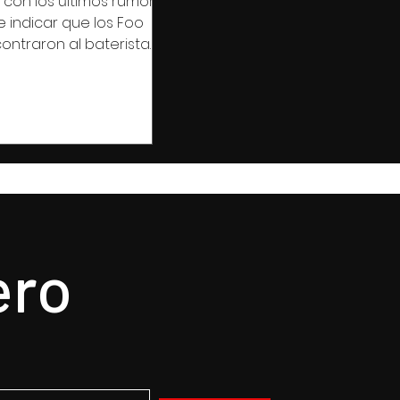
con los últimos rumores,
 indicar que los Foo
ontraron al baterista
ustituyendo a Taylor...
ero