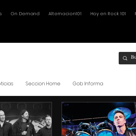
s
On Demand
Alternacion101
Hoy en Rock 101
ticias
Seccion Home
Gob Informa