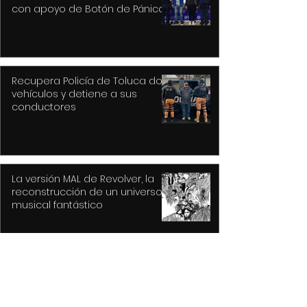
con apoyo de Botón de Pánico y
videovigilancia
Recupera Policía de Toluca dos
vehículos y detiene a sus
conductores
La versión MAL de Revolver, la
reconstrucción de un universo
musical fantástico
Purple Rain, el epicentro de
Prince y su revolución