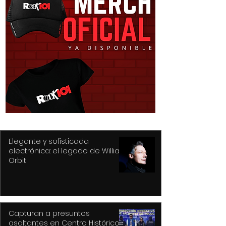
Capturan a presuntos
Recupera Polic
asaltantes en Centro
Toluca dos veh
Histórico con apoyo de
detiene a sus
Botón de Pánico y
conductores
videovigilancia
Elegante y sofisticada
electrónica: el legado de William
Orbit
Capturan a presuntos
asaltantes en Centro Histórico