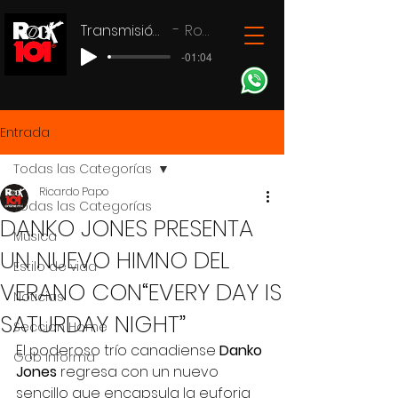
Transmisión en vivo
Rock 101
-01:04
Entrada
Todas las Categorías
Ricardo Papo
Todas las Categorías
DANKO JONES PRESENTA
Música
UN NUEVO HIMNO DEL
Estilo de vida
VERANO CON“EVERY DAY IS
Noticias
SATURDAY NIGHT”
Seccion Home
El poderoso trío canadiense 
Danko 
Gob Informa
Jones
 regresa con un nuevo 
sencillo que encapsula la euforia 