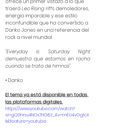
ofrece un primer vistazo a lo que 
traerá 
Leo Rising
: riffs demoledores, 
energía imparable y ese estilo 
inconfundible que ha convertido a 
Danko Jones en una referencia del 
rock a nivel mundial.
"Everyday is Saturday Night 
demuestra que estamos en racha 
cuando se trata de himnos"
• Danko
El tema ya está disponible en todas 
las plataformas digitales.
https://www.youtube.com/watch?
si=gQ0hnu4NOx7HGB2_&v=mEU4vGg1cX
k&feature=youtu.be