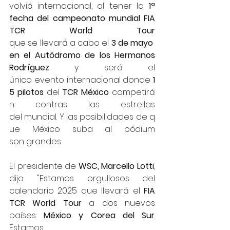
volvió internacional, al tener la 
1ª 
fecha del campeonato mundial FIA 
TCR World Tour 
que se llevará a cabo el 
3 de mayo 
en el Autódromo de los Hermanos 
Rodríguez 
y será el 
único evento internacional donde 
1
5 pilotos 
del 
TCR México 
competirá
n contras las estrellas 
del mundial. Y las posibilidades de q
ue México suba al pódium 
son grandes.
El presidente de 
WSC, Marcello Lotti
, 
dijo: "Estamos orgullosos del 
calendario 2025 que llevará el 
FIA 
TCR World Tour 
a dos nuevos 
países: 
México y Corea del Sur
. 
Estamos 