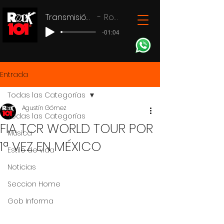
Transmisión en vivo
Rock 101
-01:04
Entrada
Todas las Categorías
Agustín Gómez
Todas las Categorías
FIA TCR WORLD TOUR POR
Música
1ª VEZ EN MÉXICO
Estilo de vida
Noticias
Seccion Home
Gob Informa