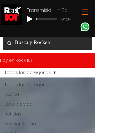
Transmisión en vivo
Rock 101
-01:04
Hoy en Rock 101
Todas las Categorías
Todas las Categorías
Música
Estilo de vida
Noticias
Seccion Home