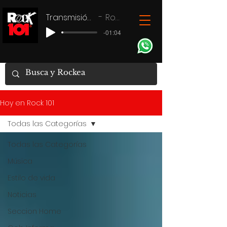
Transmisión en vivo
Rock 101
-01:04
Hoy en Rock 101
Todas las Categorías
Todas las Categorías
Música
Estilo de vida
Noticias
Seccion Home