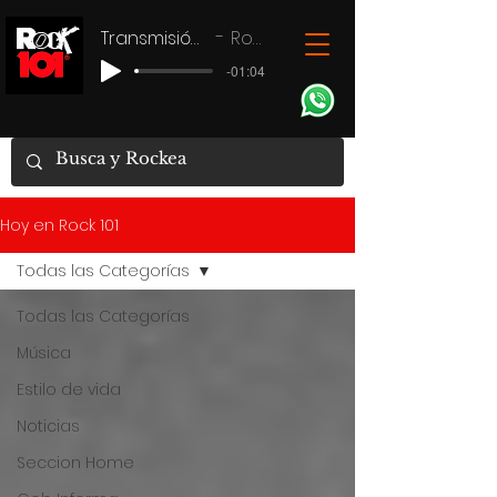
Transmisión en vivo
Rock 101
-01:04
Hoy en Rock 101
Todas las Categorías
Todas las Categorías
Música
Estilo de vida
Noticias
Seccion Home