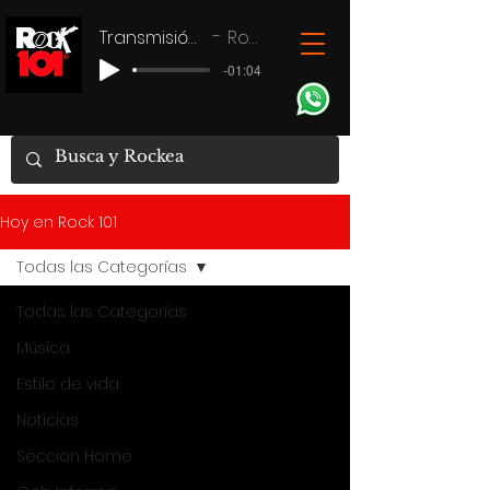
Transmisión en vivo
Rock 101
-01:04
Hoy en Rock 101
Todas las Categorías
Todas las Categorías
Música
Estilo de vida
Noticias
Seccion Home