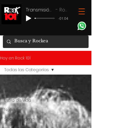
Transmisión en vivo
Rock 101
-01:04
Hoy en Rock 101
Todas las Categorías
Todas las Categorías
Música
Estilo de vida
Noticias
Seccion Home