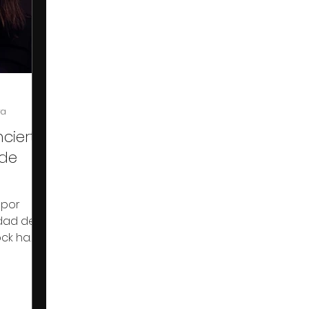
ra
cierto
 de
 por
udad de
ock ha
n intima