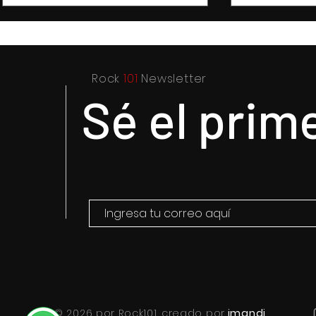
Rock
101
Newsletter
Sé el prim
© 2026 por Rock101. creado por
imandi