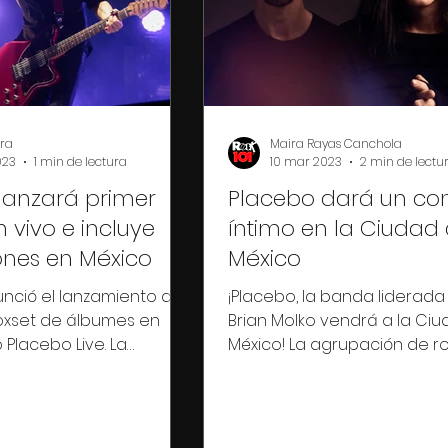
era
Maira Rayas Canchola
023
1 min de lectura
10 mar 2023
2 min de lectu
lanzará primer
Placebo dará un con
 vivo e incluye
íntimo en la Ciudad
nes en México
México
nció el lanzamiento de
¡Placebo, la banda liderada
oxset de álbumes en
Brian Molko vendrá a la Ci
o Placebo Live. La
México! La agrupación de r
está programada para
anunciado una presentació
la...