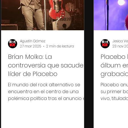
Agustín Gómez
Jesica V
27 mar 2025
2 min de lectura
23 nov 2
Brian Molko: La
Placebo 
controversia que sacude al
álbum en
líder de Placebo
grabacio
El mundo del rock alternativo se
Placebo anu
encuentra en el centro de una
su primer b
polémica política tras el anuncio en
vivo, titulad
febrero 2025 del procesamiento de...
colección 
Salir el...