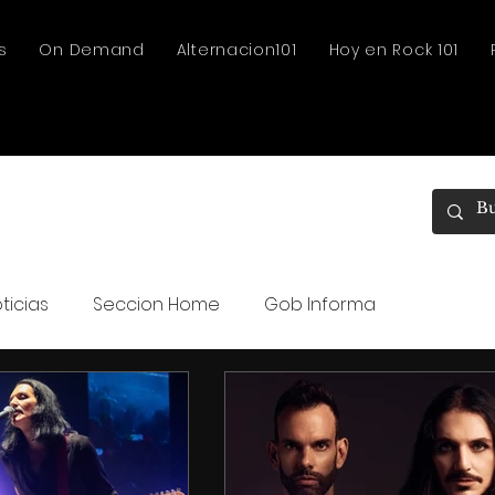
s
On Demand
Alternacion101
Hoy en Rock 101
ticias
Seccion Home
Gob Informa