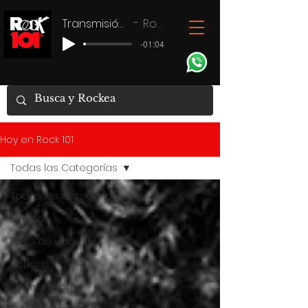
Transmisión en vivo
Rock 101
-01:04
Hoy en Rock 101
Todas las Categorías
Todas las Categorías
Música
Estilo de vida
Noticias
Seccion Home