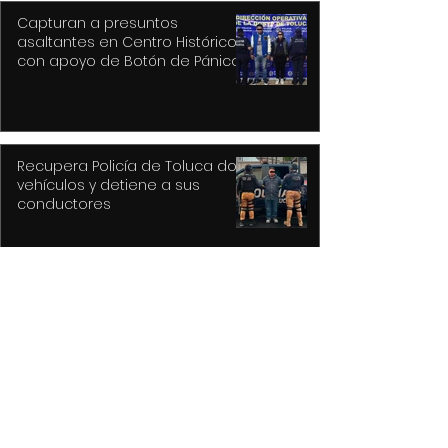
Capturan a presuntos
asaltantes en Centro Histórico
con apoyo de Botón de Pánico y
videovigilancia
Recupera Policía de Toluca dos
vehículos y detiene a sus
conductores
La versión MAL de Revolver, la
reconstrucción de un universo
musical fantástico