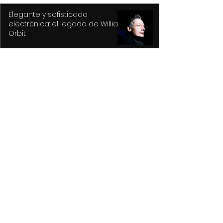
Elegante y sofisticada
electrónica: el legado de William
Orbit
Capturan a presuntos
asaltantes en Centro Histórico
con apoyo de Botón de Pánico y
videovigilancia
Recupera Policía de Toluca dos
vehículos y detiene a sus
conductores