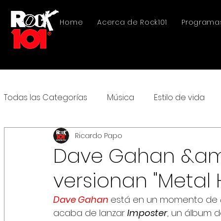
Home
Acerca de Rock101
Programa
Todas las Categorías
Música
Estilo de vida
Ricardo Papo
Dave Gahan &amp
versionan "Metal
Dave Gahan 
está en un momento de
acaba de lanzar 
Imposter
, un álbum 