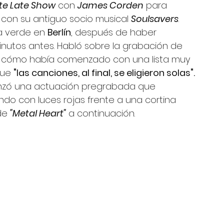
te Late Show
 con 
James Corden
 para 
 con su antiguo socio musical 
Soulsavers
.  
a verde en 
Berlín
, después de haber 
nutos antes. Habló sobre la grabación de
y cómo había comenzado con una lista muy 
que 
"las canciones, al final, se eligieron solas".
anzó una actuación pregrabada que 
ndo con luces rojas frente a una cortina 
de 
"Metal Heart"
 a continuación. 