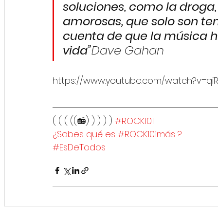
soluciones, como la droga, 
amorosas, que solo son te
cuenta de que la música ha
vida”
Dave Gahan
https://www.youtube.com/watch?v=qiR
( ( ( ((📻) ) ) ) ) 
#ROCK101
¿Sabes qué es #ROCK101más ?
#EsDeTodos