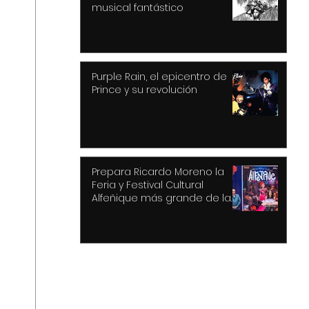
musical fantástico
Purple Rain, el epicentro de
Prince y su revolución
Prepara Ricardo Moreno la
Feria y Festival Cultural
Alfeñique más grande de la
historia de Toluca