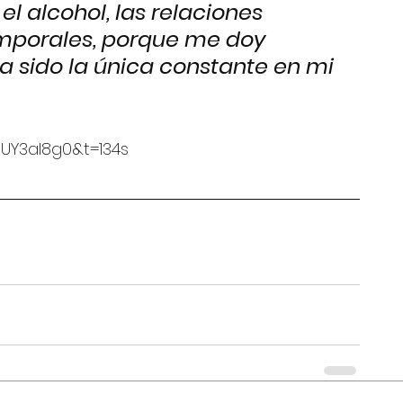
el alcohol, las relaciones 
mporales, porque me doy 
 sido la única constante en mi 
UY3al8g0&t=134s