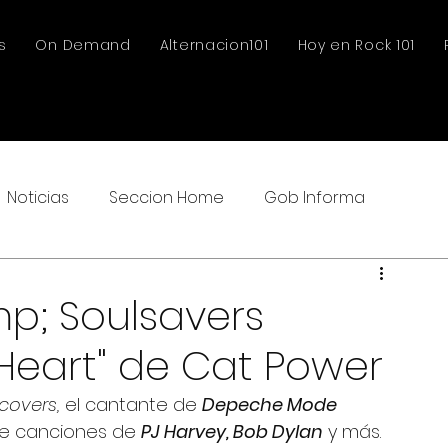
s
On Demand
Alternacion101
Hoy en Rock 101
Noticias
Seccion Home
Gob Informa
; Soulsavers
 Heart" de Cat Power
 covers,
 el cantante de 
Depeche Mode 
de canciones de 
PJ Harvey, Bob Dylan
 y más. 