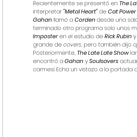
Recientemente se presentó en 
The La
interpretar 
"Metal Heart"
 de 
Cat Power
Gahan
 llamó a 
Corden 
desde una sal
terminado otro programa solo unos mi
Imposter
 en el estudio de 
Rick Rubin
 
grande de 
covers
, pero también dijo 
Posteriormente, 
The Late Late Show
 l
encontró a
 Gahan
 y 
Soulsavers
 actua
carmesí. Echa un vistazo a la portada 