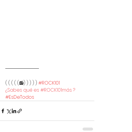
( ( ( ( (📻) ) ) ) ) 
#ROCK101
¿Sabes qué es #ROCK101más ?
#EsDeTodos