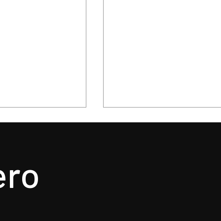
ero
n, el epicentro de
Hysteria... nunca un mejo
u revolución
título para un gran álbu