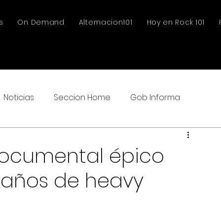
s
On Demand
Alternacion101
Hoy en Rock 101
Noticias
Seccion Home
Gob Informa
documental épico
 años de heavy