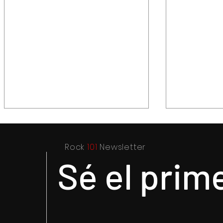
Rock
101
Newsletter
Sé el prim
Elegante y sofisticada
Purple Rai
electrónica: el legado de
Prince y s