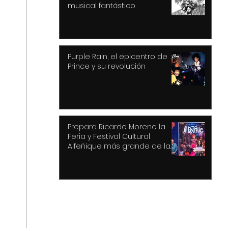
musical fantástico
Purple Rain, el epicentro de
Prince y su revolución
Prepara Ricardo Moreno la
Feria y Festival Cultural
Alfeñique más grande de la
historia de Toluca