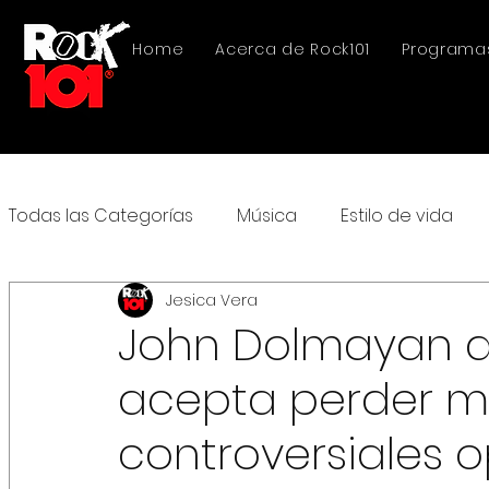
Home
Acerca de Rock101
Programa
Todas las Categorías
Música
Estilo de vida
Jesica Vera
John Dolmayan d
acepta perder mi
controversiales o