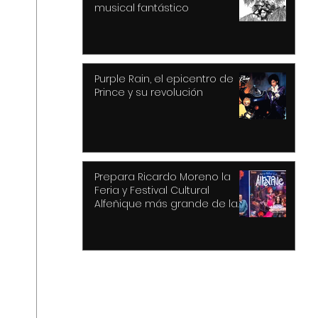
musical fantástico
Purple Rain, el epicentro de
Prince y su revolución
Prepara Ricardo Moreno la
Feria y Festival Cultural
Alfeñique más grande de la
historia de Toluca