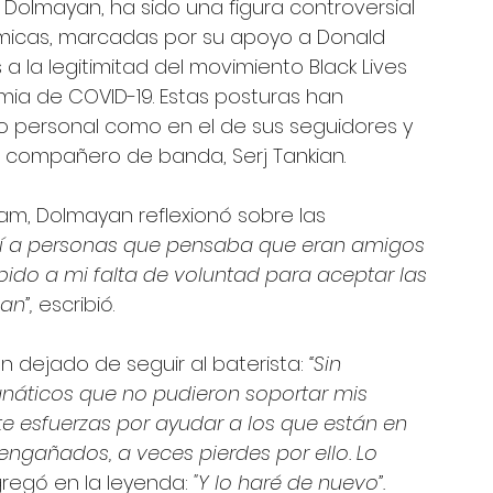
 Dolmayan, ha sido una figura controversial 
émicas, marcadas por su apoyo a Donald 
 la legitimitad del movimiento Black Lives 
mia de COVID-19. Estas posturas han 
o personal como en el de sus seguidores y 
u compañero de banda, Serj Tankian.
am, Dolmayan reflexionó sobre las 
dí a personas que pensaba que eran amigos 
ido a mi falta de voluntad para aceptar las 
an”,
 escribió. 
 dejado de seguir al baterista: 
“Sin 
anáticos que no pudieron soportar mis 
e esfuerzas por ayudar a los que están en 
engañados, a veces pierdes por ello. Lo 
regó en la leyenda: 
"Y lo haré de nuevo”.