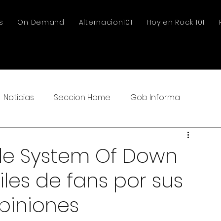
s
On Demand
Alternacion101
Hoy en Rock 101
Noticias
Seccion Home
Gob Informa
e System Of Down
les de fans por sus
piniones