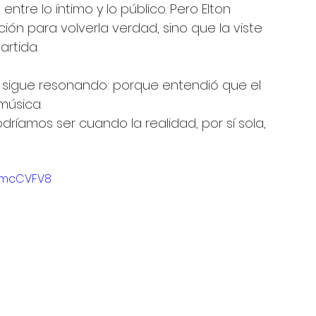
tre lo íntimo y lo público. Pero Elton 
ión para volverla verdad, sino que la viste 
rtida.
 sigue resonando: porque entendió que el 
música.
íamos ser cuando la realidad, por sí sola, 
YVmcCVFV8