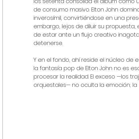
los setenta consolida el álbum como 
de consumo masivo. Elton John domina
inverosímil, convirtiéndose en una pres
embargo, lejos de diluir su propuesta
de estar ante un flujo creativo inagota
detenerse.
Y en el fondo, ahí reside el núcleo de 
la fantasía pop de Elton John no es e
procesar la realidad. El exceso —los tra
orquestales— no oculta la emoción; la 