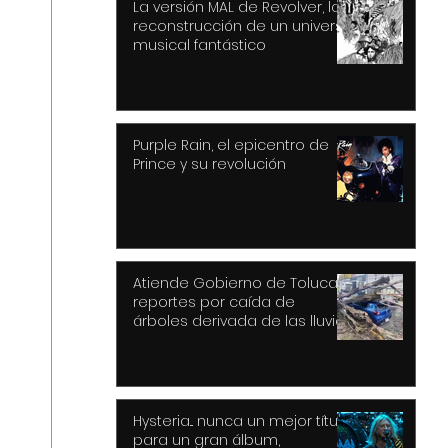
La versión MAL de Revolver, la
reconstrucción de un universo
musical fantástico
Purple Rain, el epicentro de
Prince y su revolución
Atiende Gobierno de Toluca
reportes por caída de
árboles derivada de las lluvias
y fuertes vientos
Hysteria... nunca un mejor título
para un gran álbum,