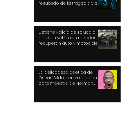
resultado de la tragedia y el
drama
Detiene Policía de Toluca a
dos con vehículos robados;
recuperan auto y motocicleta
La delicadeza poetica de
Oscar Wilde, confirmada en la
obra maestra de Norman
Cook