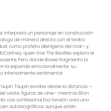
ne; interpreta un personaje en construcción 
ialoga de manera directa con el teatro 
dust como profeta alienígena del rock— y 
McCartney, quien tras The Beatles explora el 
nsciente. Pero donde Bowie fragmenta la 
John la expande emocionalmente: su 
ino intensamente sentimental.
Taupin. Taupin escribe desde la distancia —
el oeste, figuras de cine— mientras Elton 
 casi confesional. Esa tensión crea una 
ecen autobiográficas aunque estén 