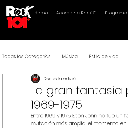
Home
Acerca de Rock101
Programa
Todas las Categorías
Música
Estilo de vida
Desde la edición
La gran fantasia 
1969-1975
Entre 1969 y 1975 Elton John no fue un
mutación más amplia: el momento en 