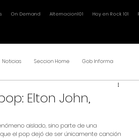
s
On Demand
Alternacion101
Hoy en Rock 101
Noticias
Seccion Home
Gob Informa
pop: Elton John,
 fenómeno aislado, sino parte de una 
que el pop dejó de ser únicamente canción 