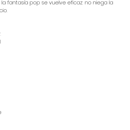
la fantasía pop se vuelve eficaz: no niega la 
cio.
 
 
 
 
e 