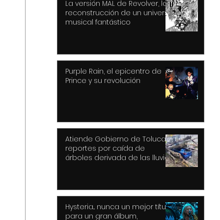
La versión MAL de Revolver, la
reconstrucción de un universo
musical fantástico
Purple Rain, el epicentro de
Prince y su revolución
Atiende Gobierno de Toluca
reportes por caída de
árboles derivada de las lluvias
y fuertes vientos
Hysteria... nunca un mejor título
para un gran álbum,