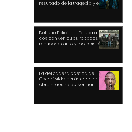
resultado de la tragedia y el
drama
Detiene Policía de Toluca a
dos con vehículos robados;
recuperan auto y motocicleta
La delicadeza poetica de
Oscar Wilde, confirmada en la
obra maestra de Norman
Cook