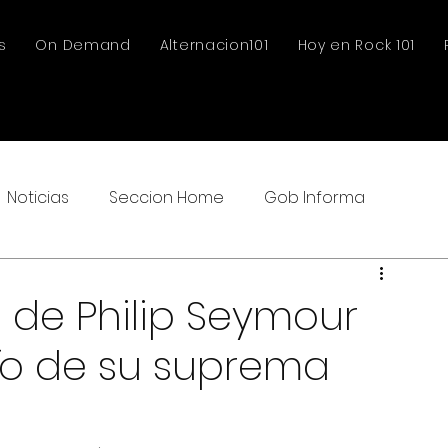
s
On Demand
Alternacion101
Hoy en Rock 101
Noticias
Seccion Home
Gob Informa
 de Philip Seymour
ío de su suprema