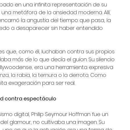
apado en una infinita representación de su 
 una metáfora de la ansiedad moderna. Allí, 
encarnó la angustia del tiempo que pasa, la 
 miedo a desaparecer sin haber entendido 
s que, como él, luchaban contra sus propios 
ba más de lo que decía el guion. Su silencio 
ollywoodense, era una herramienta expresiva 
za, la rabia, la ternura o la derrota. Como 
ta exageración para ser real.
idad contra espectáculo
ismo digital, Philip Seymour Hoffman fue un 
ía del glamour, no cultivaba una imagen. Su 
, uno en que la actuación era una forma de 