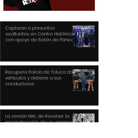
drama
Cook
Capturan a presuntos
asaltantes en Centro Histórico
con apoyo de Botón de Pánico y
videovigilancia
Recupera Policía de Toluca dos
vehículos y detiene a sus
conductores
La versión MAL de Revolver, la
reconstrucción de un universo
musical fantástico