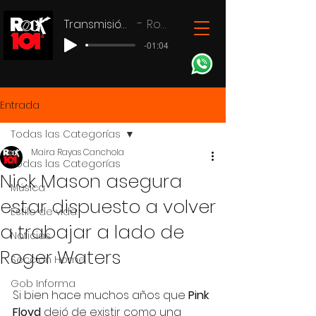
Transmisión en vivo
Rock 101
-01:04
Entrada
Todas las Categorías
Maira Rayas Canchola
Todas las Categorías
Nick Mason asegura
Música
estar dispuesto a volver
Estilo de vida
a trabajar a lado de
Noticias
Roger Waters
Seccion Home
Gob Informa
Si bien hace muchos años que 
Pink 
Floyd 
dejó de existir como una 