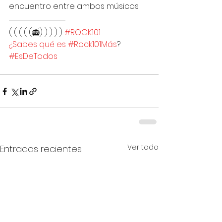
encuentro entre ambos músicos. 
( ( ( ( (📻) ) ) ) ) 
#ROCK101
¿Sabes qué es #Rock101Más
?
#EsDeTodos
Ver todo
Entradas recientes