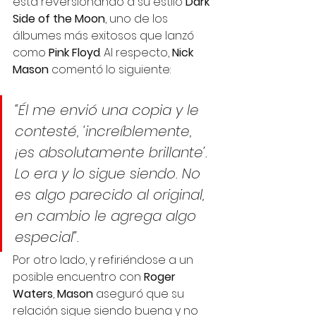
esta reversionando a su estilo 
Dark 
Side of the Moon
, uno de los 
álbumes más exitosos que lanzó 
como 
Pink Floyd
. Al respecto, 
Nick 
Mason
 comentó lo siguiente:
“Él me envió una copia y le 
contesté, ‘increíblemente, 
¡es absolutamente brillante’. 
Lo era y lo sigue siendo. No 
es algo parecido al original, 
en cambio le agrega algo 
especial”.
Por otro lado, y refiriéndose a un 
posible encuentro con 
Roger 
Waters
, 
Mason
 aseguró que su 
relación sigue siendo buena y no 