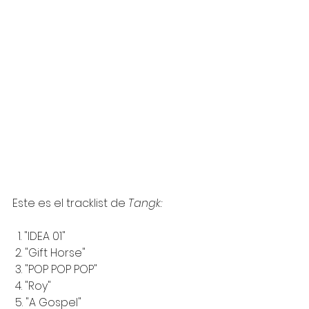
Este es el tracklist de 
Tangk:
  1. "IDEA 01"
 2. "Gift Horse"
 3. "POP POP POP"
 4. "Roy"
 5. "A Gospel"