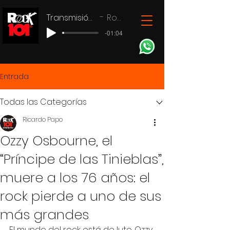
Transmisión en vivo
Rock 101
-01:04
Entrada
Todas las Categorías
Ricardo Papo
Ozzy Osbourne, el
“Príncipe de las Tinieblas”,
muere a los 76 años: el
rock pierde a uno de sus
más grandes
El mundo del rock está de luto. Ozzy 