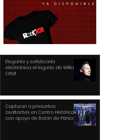
Purple Rain, el epicentro
Hysteria... nunc
de Prince y su
mejor título pa
revolución
gran álbum, re
de la tragedia y
drama
Elegante y sofisticada
electrónica: el legado de William
Orbit
Capturan a presuntos
asaltantes en Centro Histórico
con apoyo de Botón de Pánico y
videovigilancia