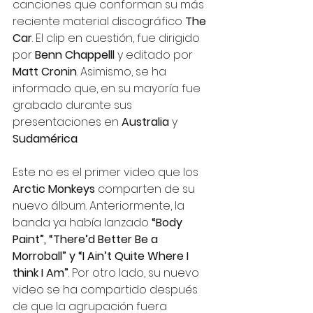
canciones que conforman su más 
reciente material discográfico 
The 
Car
. El clip en cuestión, fue dirigido 
por 
Benn Chappelll
 y editado por 
Matt Cronin
. Asimismo, se ha 
informado que, en su mayoría fue 
grabado durante sus 
presentaciones en 
Australia 
y 
Sudamérica
.
Este no es el primer video que los 
Arctic Monkeys 
comparten de su 
nuevo álbum. Anteriormente, la 
banda ya había lanzado 
“Body 
Paint”, “There’d Better Be a 
Morroball” y “I Ain’t Quite Where I 
think I Am”
. Por otro lado, su nuevo 
video se ha compartido después 
de que la agrupación fuera 