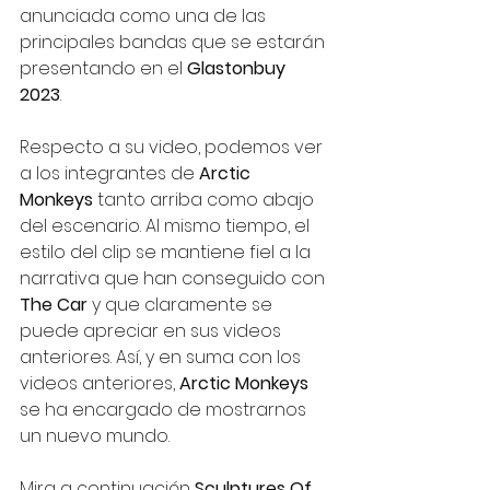
anunciada como una de las 
principales bandas que se estarán 
presentando en el 
Glastonbuy 
2023
.
Respecto a su video, podemos ver 
a los integrantes de 
Arctic 
Monkeys 
tanto arriba como abajo 
del escenario. Al mismo tiempo, el 
estilo del clip se mantiene fiel a la 
narrativa que han conseguido con 
The Car 
y que claramente se 
puede apreciar en sus videos 
anteriores. Así, y en suma con los 
videos anteriores, 
Arctic Monkeys
se ha encargado de mostrarnos 
un nuevo mundo. 
Mira a continuación 
Sculptures Of 