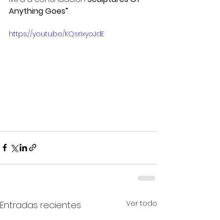
Anything Goes”
.
https://youtu.be/KQsrIxyoJdE
Ver todo
Entradas recientes