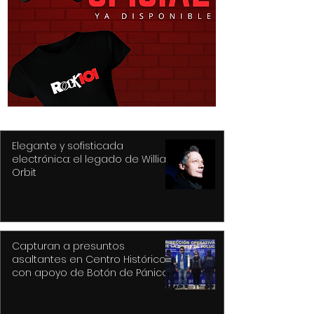
Purple Rain, el epicentro
Hysteria... nunc
de Prince y su
mejor título pa
revolución
gran álbum, re
de la tragedia y
drama
Elegante y sofisticada
electrónica: el legado de William
Orbit
Capturan a presuntos
asaltantes en Centro Histórico
con apoyo de Botón de Pánico y
videovigilancia