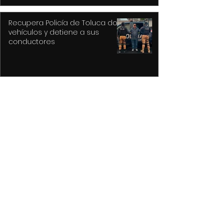
Recupera Policía de Toluca dos
vehículos y detiene a sus
conductores
La versión MAL de Revolver, la
reconstrucción de un universo
musical fantástico
Purple Rain, el epicentro de
Prince y su revolución