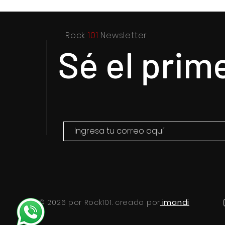
Rock
101
Newsletter
Sé el prim
Elegante y sofisticada
Purple Rai
electrónica: el legado de
Prince y s
William Orbit
© 2026 por Rock101. creado por
imandi