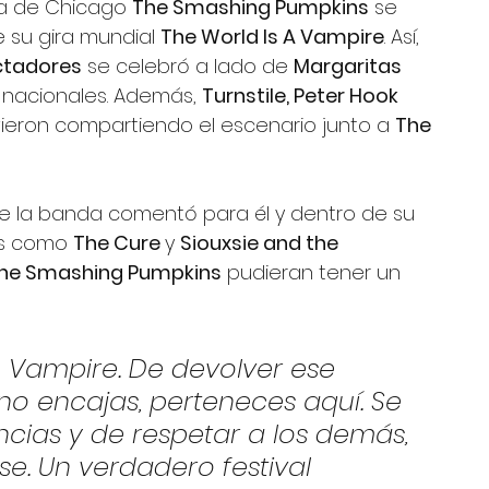
da de Chicago 
The Smashing Pumpkins
 se 
 su gira mundial 
The World Is A Vampire
. Así, 
ctadores
 se celebró a lado de 
Margaritas 
 nacionales. Además, 
Turnstile, Peter Hook 
ieron compartiendo el escenario junto a 
The 
 de la banda comentó para él y dentro de su 
as como 
The Cure 
y 
Siouxsie and the 
he Smashing Pumpkins
 pudieran tener un 
 
A Vampire. De devolver ese 
no encajas, perteneces aquí. Se 
ncias y de respetar a los demás, 
se. Un verdadero festival 