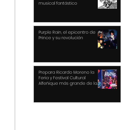
musical fantástico
Purple Rain, el epicentro de
Prince y su revolución
Prepara Ricardo Moreno la
Feria y Festival Cultural
Alfeñique más grande de la
historia de Toluca