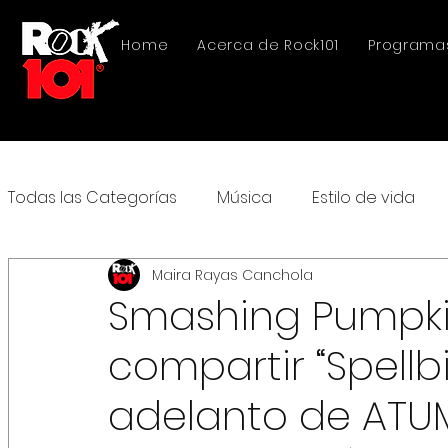
Home
Acerca de Rock101
Programa
Todas las Categorías
Música
Estilo de vida
Maira Rayas Canchola
Smashing Pumpk
compartir “Spellb
adelanto de ATU