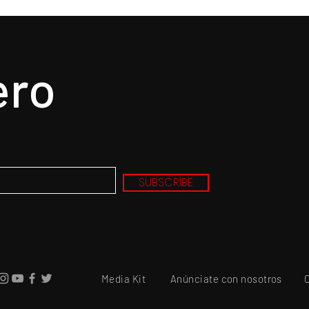
ero
n, el epicentro de
Hysteria... nunca un mejo
u revolución
título para un gran álbu
resultado de la tragedia
SUBSCRIBE
el drama
Media Kit
Anúnciate con nosotros