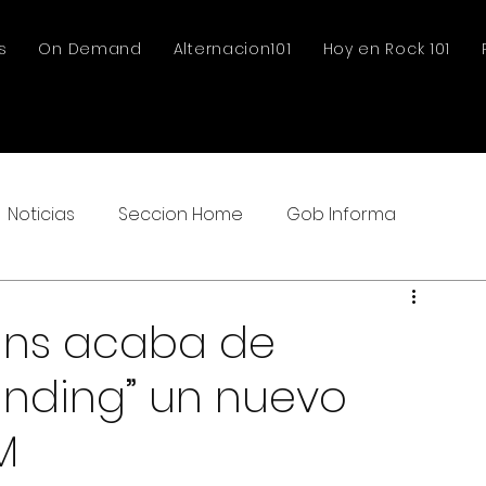
s
On Demand
Alternacion101
Hoy en Rock 101
Noticias
Seccion Home
Gob Informa
ins acaba de
inding” un nuevo
M