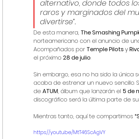
alternativo, donde todos 
raros y marginados del mu
divertirse”.
De esta manera, 
The Smashing Pumpk
norteamericano con el anuncio de una 
Acompañados por 
Temple Pilots 
y 
Riv
el próximo 
28 de julio
.
Sin embargo, esa no ha sido la única 
acaba de estrenar un nuevo sencillo. S
de 
ATUM
, álbum que lanzarán el 
5 de
discográfico será la última parte de su t
Mientras tanto, aquí te compartimos 
“
https://youtu.be/MtT46ScAgVY