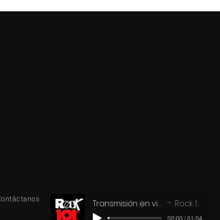
r
m,
 y
Contáctanos
Transmisión en vivo
Rock 101
00:00 / 01:04