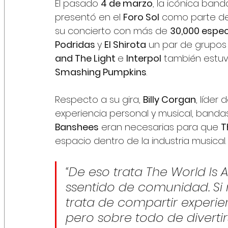
El pasado 
4 de marzo
, la icónica ban
presentó en el 
Foro Sol
 como parte de
su concierto con más de 
30,000 espe
Podridas 
y 
El Shirota
 un par de grupos
and The Light 
e 
Interpol
 también estuv
Smashing Pumpkins
.
Respecto a su gira, 
Billy Corgan
, líder
experiencia personal y musical, band
Banshees
 eran necesarias para que 
T
espacio dentro de la industria musical.
“De eso trata The World Is 
ssentido de comunidad. Si 
trata de compartir experie
pero sobre todo de divertir