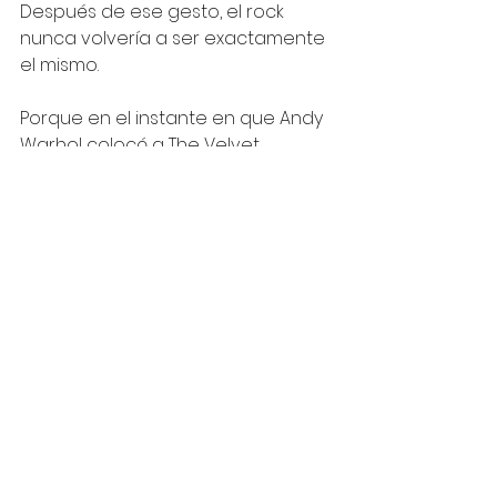
Después de ese gesto, el rock 
nunca volvería a ser exactamente 
el mismo.
Porque en el instante en que Andy 
Warhol colocó a The Velvet 
Underground dentro de su 
universo artístico, la música 
popular descubrió que podía ser 
algo más que entretenimiento.
Podía ser también arte moderno.
https://youtu.be/svYqI1PvcpM?
si=LO8TV9fOq1T3X2Ni