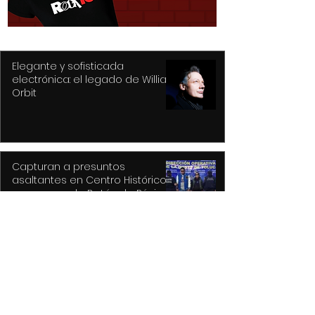
México a Australia
Elegante y sofisticada
electrónica: el legado de William
Orbit
Capturan a presuntos
asaltantes en Centro Histórico
con apoyo de Botón de Pánico y
videovigilancia
Recupera Policía de Toluca dos
vehículos y detiene a sus
conductores