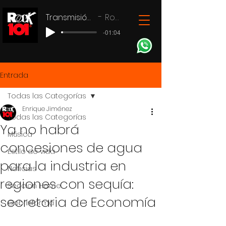
Transmisión en vivo
Rock 101
-01:04
Entrada
Todas las Categorías
Enrique Jiménez
Todas las Categorías
Ya no habrá
Música
concesiones de agua
Estilo de vida
para la industria en
Noticias
regiones con sequía:
Seccion Home
secretaria de Economía
Gob Informa