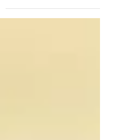
sancionó a 120 licitantes, proveedores y
contratistas del gobierno de Andrés
Manuel López Obrador