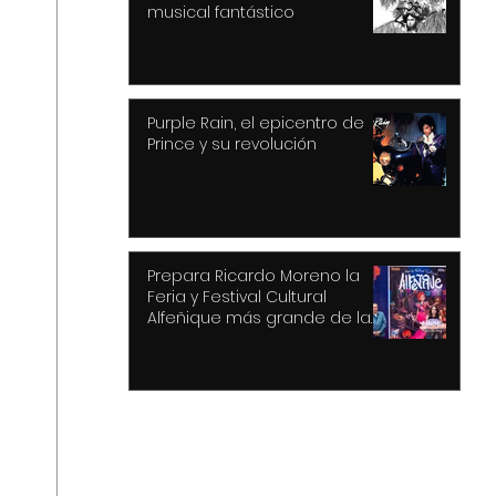
musical fantástico
Purple Rain, el epicentro de
Prince y su revolución
Prepara Ricardo Moreno la
Feria y Festival Cultural
Alfeñique más grande de la
historia de Toluca