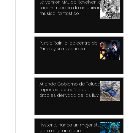
La versión MAL de Revolver, la
reconstrucción de un universo
musical fantástico
Purple Rain, el epicentro de
Prince y su revolución
Atiende Gobierno de Toluca
reportes por caída de
árboles derivada de las lluvias
y fuertes vientos
Hysteria... nunca un mejor título
para un gran álbum,