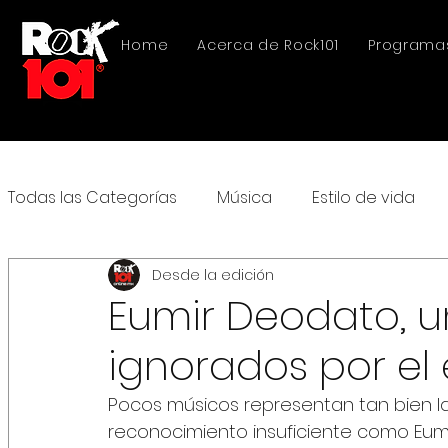
Home
Acerca de Rock101
Programa
Todas las Categorías
Música
Estilo de vida
Desde la edición
Eumir Deodato, u
ignorados por el 
Pocos músicos representan tan bien la
reconocimiento insuficiente como Eumi