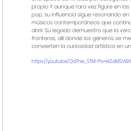
propio. Y aunque rara vez figure en las
pop, su influencia sigue resonando en 
músicos contemporáneos que continúa
abrir. Su legado demuestra que la ver
fronteras, allí donde los géneros se
convierten la curiosidad artística en u
https://youtu.be/QdTne_STM-I?si=I4ZdMSVI