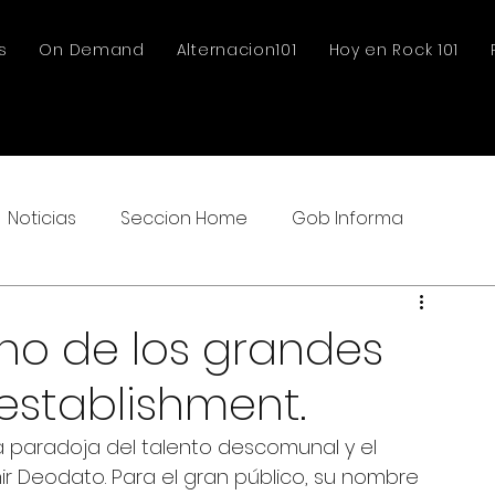
s
On Demand
Alternacion101
Hoy en Rock 101
Noticias
Seccion Home
Gob Informa
no de los grandes
establishment.
 paradoja del talento descomunal y el 
r Deodato. Para el gran público, su nombre 