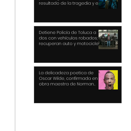
resultado de la tragedia y el
drama
Detiene Policía de Toluca a
dos con vehículos robados;
recuperan auto y motocicleta
La delicadeza poetica de
Oscar Wilde, confirmada en la
obra maestra de Norman
Cook