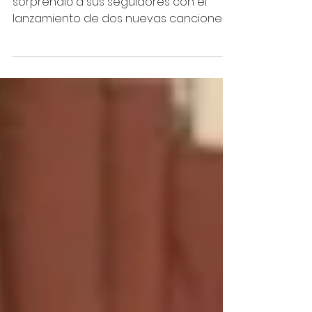
álbum “One More Time…”
La banda de pop-punk Blink-182
sorprendió a sus seguidores con el
lanzamiento de dos nuevas canciones,
"See You" y "Cut Me Off," que se...