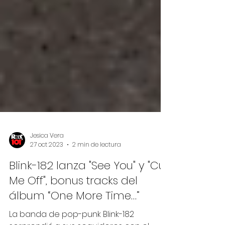
Jesica Vera
27 oct 2023
2 min de lectura
Blink-182 lanza "See You" y "Cut
Me Off", bonus tracks del