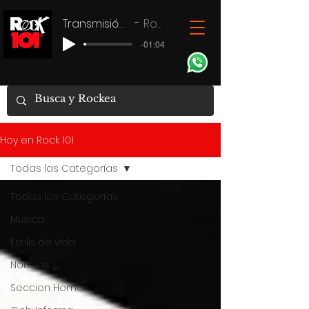
Transmisión en vivo
Rock 101
-01:04
Hoy en Rock 101
Todas las Categorías
Todas las Categorías
Música
Estilo de vida
Noticias
Seccion Home