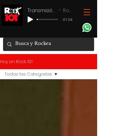
Transmisión en vivo
Rock 101
-01:04
Hoy en Rock 101
Todas las Categorías
Todas las Categorías
Música
Estilo de vida
Noticias
Seccion Home