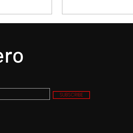
ero
. nunca un mejor
La delicadeza poetica 
a un gran álbum,
Oscar Wilde, confirmad
de la tragedia y
en la obra maestra de
SUBSCRIBE
Norman Cook