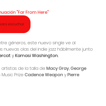
nuación "Far From Here"
 para escuchar
re géneros, este nuevo single ve al 
s nuevas olas del indie jazz hábilmente junto 
ercat
 y 
Kamasi Washington.
rtistas de la talla de 
Macy Gray, George 
s Music Prize 
Cadence Weapon
 y 
Pierre 