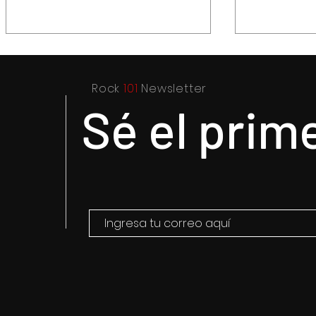
Rock
101
Newsletter
Sé el prim
Purple Rain, el epicentro de
Hysteria..
Prince y su revolución
título par
resultado 
el drama