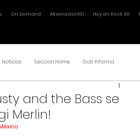
s
On Demand
Alternacion101
Hoy en Rock 101
Noticias
Seccion Home
Gob Informa
Busty and the Bass se
i Merlin!
 México