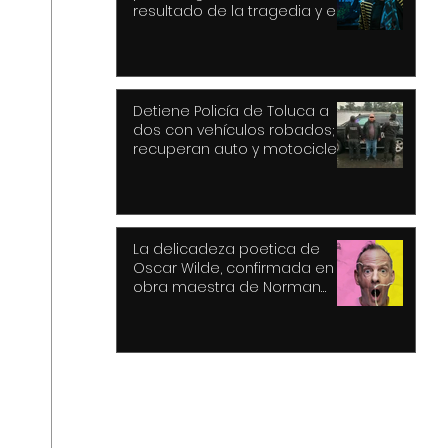
resultado de la tragedia y el
drama
Detiene Policía de Toluca a
dos con vehículos robados;
recuperan auto y motocicleta
La delicadeza poetica de
Oscar Wilde, confirmada en la
obra maestra de Norman
Cook