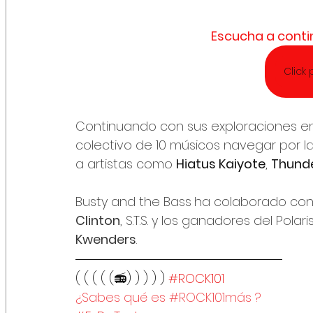
Escucha a conti
Click
Continuando con sus exploraciones ent
colectivo de 10 músicos navegar por la
a artistas como 
Hiatus Kaiyote
, 
Thund
Busty and the Bass
ha colaborado con a
Clinton
, S.T.S. y los ganadores del Polari
Kwenders
.
( ( ( ( (📻) ) ) ) ) 
#ROCK101
¿Sabes qué es #ROCK101más ?