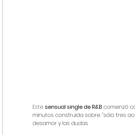
Este 
sensual single de R&B
 comenzó co
minutos construida sobre "sólo tres aco
desamor y las dudas.