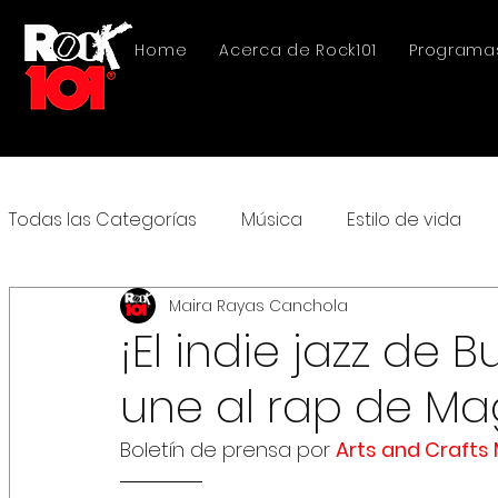
Home
Acerca de Rock101
Programa
Todas las Categorías
Música
Estilo de vida
Maira Rayas Canchola
¡El indie jazz de 
une al rap de Mag
Boletín de prensa por 
Arts and Crafts