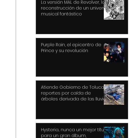
La versión MAL de Revolver, la
reconstrucción de un universo
musical fantástico
Purple Rain, el epicentro de
Prince y su revolución
Atiende Gobierno de Toluca
reportes por caída de
árboles derivada de las lluvias
y fuertes vientos
Hysteria... nunca un mejor título
para un gran álbum,