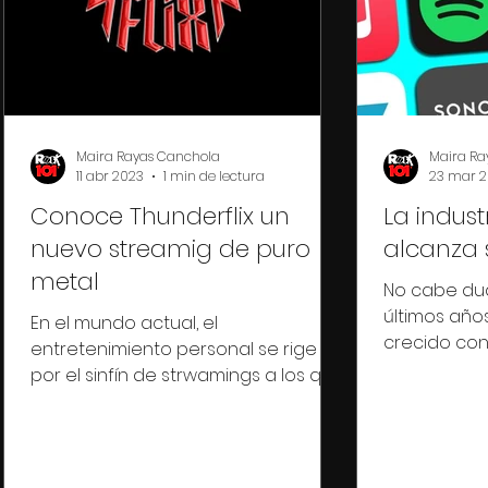
Maira Rayas Canchola
Maira Ra
11 abr 2023
1 min de lectura
23 mar 
Conoce Thunderflix un
La indust
nuevo streamig de puro
alcanza 
metal
No cabe dud
últimos años
En el mundo actual, el
crecido co
entretenimiento personal se rige
alcanzar un 
por el sinfín de strwamings a los que
podemos acceder. Bien podríamos
pensar que,...