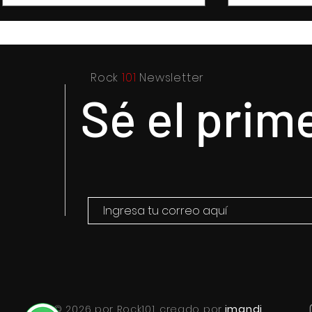
Rock
101
Newsletter
Sé el prim
© 2026 por Rock101. creado por
imandi