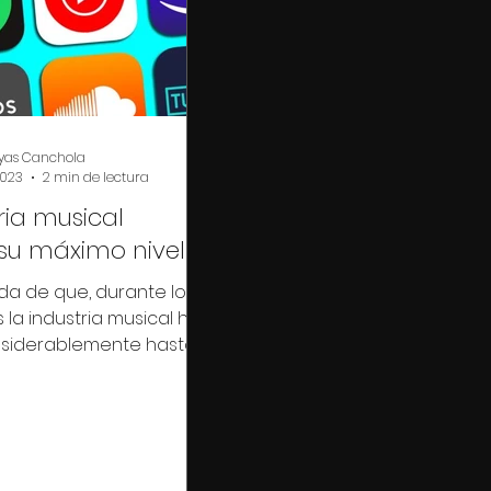
yas Canchola
2023
2 min de lectura
ria musical
su máximo nivel
a de que, durante los
 la industria musical ha
nsiderablemente hasta
nivel completamente...