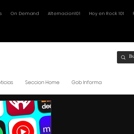
s
On Demand
Alternacion101
Hoy en Rock 101
ticias
Seccion Home
Gob Informa