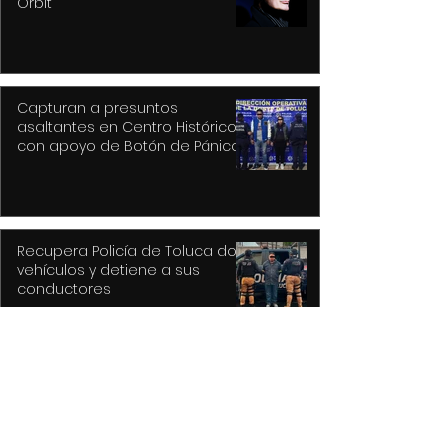
Orbit
Capturan a presuntos
asaltantes en Centro Histórico
con apoyo de Botón de Pánico y
videovigilancia
Recupera Policía de Toluca dos
vehículos y detiene a sus
conductores
La versión MAL de Revolver, la
reconstrucción de un universo
musical fantástico