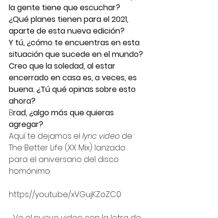
la gente tiene que escuchar?
¿Qué planes tienen para el 2021, 
aparte de esta nueva edición?
Y tú, ¿cómo te encuentras en esta 
situación que sucede en el mundo?
Creo que la soledad, al estar 
encerrado en casa es, a veces, es 
buena. ¿Tú qué opinas sobre esto 
ahora?
B
rad, ¿algo más que quieras 
agregar?
Aquí te dejamos el 
lyric video 
de 
The Better Life (XX Mix) lanzado 
para el aniversario del disco 
homónimo: 
https://youtu.be/xVGujKZoZC0
Ve el nuevo video con la letra de 