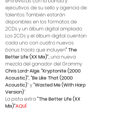
entrevistas con la banda y 
ejecutivos de su sello y agencia de 
talentos. También estarán 
disponibles en los formatos de 
2CDs y un álbum digital ampliado. 
Los 2CDs y el álbum digital cuentan 
cada uno con cuatro nuevos 
bonus tracks
 que incluyen
" The 
Better Life (XX Mix)",
 una nueva 
mezcla del ganador del Grammy 
Chris Lord-Alge
, 
"Kryptonite (2000 
Acoustic)", "Be Like That (2000 
Acoustic)
" y 
"Wasted Me (With Harp 
Version)
". 
La pista extra 
"The Better Life (XX 
Mix)"
AQUÍ
.  