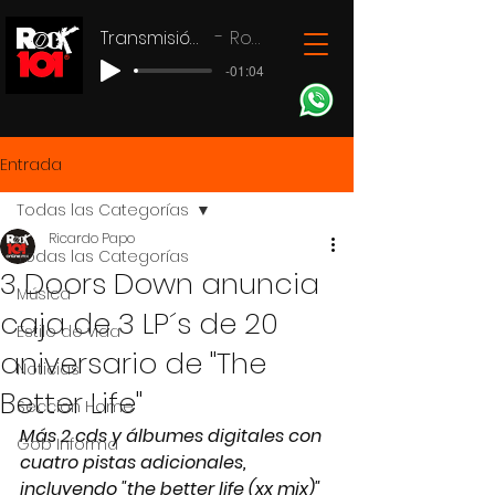
Transmisión en vivo
Rock 101
-01:04
Entrada
Todas las Categorías
Ricardo Papo
Todas las Categorías
3 Doors Down anuncia
Música
caja de 3 LP´s de 20
Estilo de vida
aniversario de "The
Noticias
Better Life"
Seccion Home
Más 2 cds y álbumes digitales con 
Gob Informa
cuatro pistas adicionales, 
incluyendo "the better life (xx mix)" 