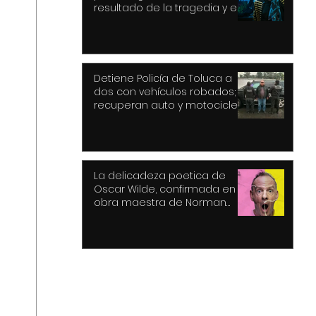
resultado de la tragedia y el
drama
Detiene Policía de Toluca a
dos con vehículos robados;
recuperan auto y motocicleta
La delicadeza poetica de
Oscar Wilde, confirmada en la
obra maestra de Norman
Cook