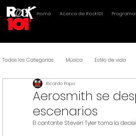
Home
Acerca de Rock101
Programa
Todas las Categorías
Música
Estilo de vida
Ricardo Papo
Aerosmith se des
escenarios
El cantante Steven Tyler toma la decisi