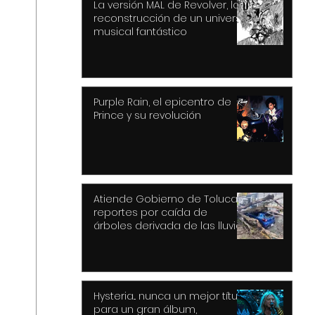
La versión MAL de Revolver, la
reconstrucción de un universo
musical fantástico
Purple Rain, el epicentro de
Prince y su revolución
Atiende Gobierno de Toluca
reportes por caída de
árboles derivada de las lluvias
y fuertes vientos
Hysteria... nunca un mejor título
para un gran álbum,