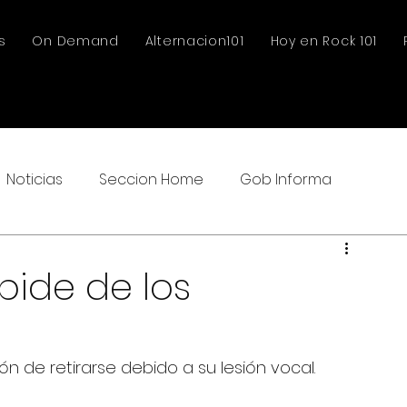
s
On Demand
Alternacion101
Hoy en Rock 101
Noticias
Seccion Home
Gob Informa
pide de los
ón de retirarse debido a su lesión vocal.