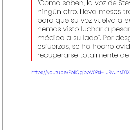
“Como saben, la voz de St
ningún otro. Lleva meses 
para que su voz vuelva a es
hemos visto luchar a pesar
médico a su lado”. Por desg
esfuerzos, se ha hecho evi
recuperarse totalmente de s
https://youtu.be/FbliQgjboV0?si=-URvUhsD1l