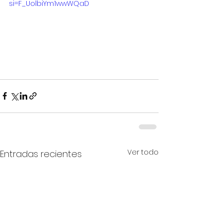
si=F_UolbiYm1wwWQaD
Ver todo
Entradas recientes