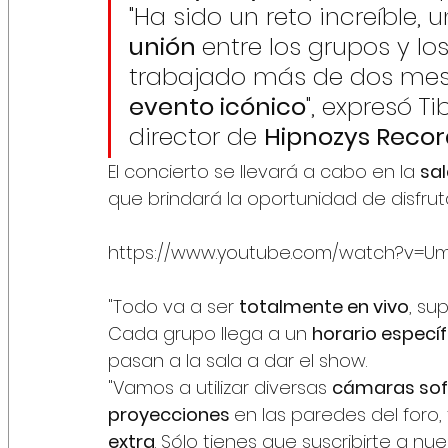
"Ha sido un reto increíble,
unión 
entre los grupos y l
trabajado más de dos mese
evento icónico
", expresó T
director de 
Hipnozys Recor
El concierto se llevará a cabo en la 
sa
que brindará la oportunidad de disfrut
https://www.youtube.com/watch?v=U
"Todo va a ser 
totalmente en vivo
, su
Cada grupo llega a un 
horario específ
pasan a la sala a dar el show. 
"Vamos a utilizar diversas 
cámaras sof
proyecciones 
en las paredes del foro,
extra
. Sólo tienes que suscribirte a nues