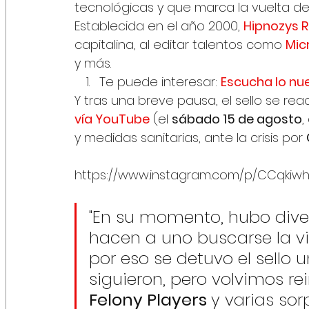
tecnológicas y que marca la vuelta de
Establecida en el año 2000, 
Hipnozys 
capitalina, al editar talentos como 
Mic
y más.  
Te puede interesar: 
Escucha lo nu
Y tras una breve pausa, el sello se rea
vía YouTube
 (el 
sábado 15 de agosto
,
y medidas sanitarias, ante la crisis por 
https://www.instagram.com/p/CCqkiw
"En su momento, hubo dive
hacen a uno buscarse la vi
por eso se detuvo el sello 
siguieron, pero volvimos re
Felony Players 
y varias so