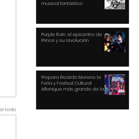
musical fantástico
Purple Rain, el epicentro de
Prince y su revolución
Prepara Ricardo Moreno la
Feria y Festival Cultural
Alfeñique más grande de la
historia de Toluca
er todo