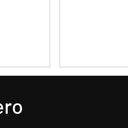
ero
a presuntos
Recupera Policía de Tol