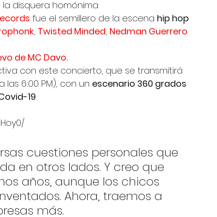
 la disquera homónima. 
Records
 fue el semillero de la escena 
hip hop
rophonk
, 
Twisted Minded
, 
Nedman Guerrero 
evo de MC Davo.
ctiva con este concierto, que se transmitirá 
 a las 6:00 PM), con un 
escenario 360 grados 
Covid-19
. 
hHoy0/
rsas cuestiones personales que 
da en otros lados. Y creo que 
unos años, aunque los chicos 
inventados. Ahora, traemos a 
rpresas más.