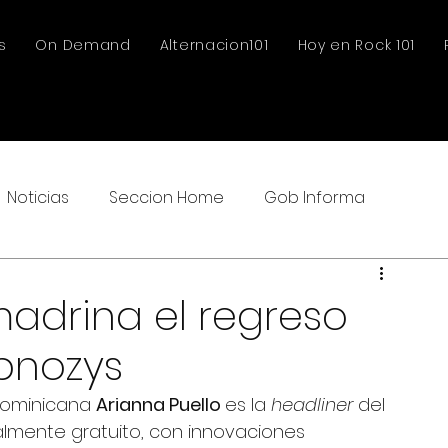
s
On Demand
Alternacion101
Hoy en Rock 101
Noticias
Seccion Home
Gob Informa
madrina el regreso
ipnozys
ominicana 
Arianna Puello 
es la 
headliner 
del 
almente gratuito, con innovaciones 