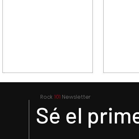
Rock
101
Newsletter
Sé el prim
Elegante y sofisticada
Capturan 