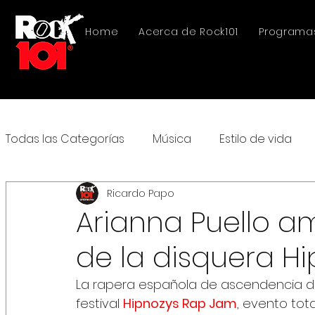
Home
Acerca de Rock101
Programa
Todas las Categorías
Música
Estilo de vida
Ricardo Papo
Arianna Puello a
de la disquera H
La rapera española de ascendencia d
festival 
Hipnozys Rap Jam
, evento tot