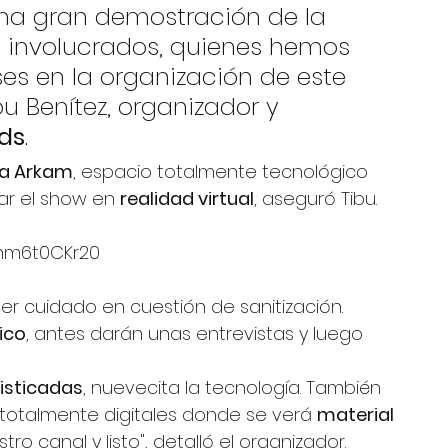
 una gran demostración de la 
os involucrados, quienes hemos 
s en la organización de este 
ibu Benítez, organizador y 
ds
. 
la Arkam
, espacio totalmente tecnológico 
ar el show en 
realidad virtual
, aseguró Tibu. 
mm6t0CKr20
per cuidado en cuestión de sanitización. 
ico
, antes darán unas entrevistas y luego 
isticadas
, nuevecita la tecnología. También 
 totalmente digitales donde se verá 
material 
tro canal y listo", detalló el organizador. 